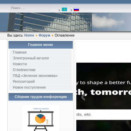
Вы здесь:
Home
Форум
Оглавление
Главное меню
1
Главная
1
Электронный каталог
Новости
О библиотеке
ПБД «Зеленая экономика»
Репозиторий
‹
Новое поступление
Сборник трудов конференции