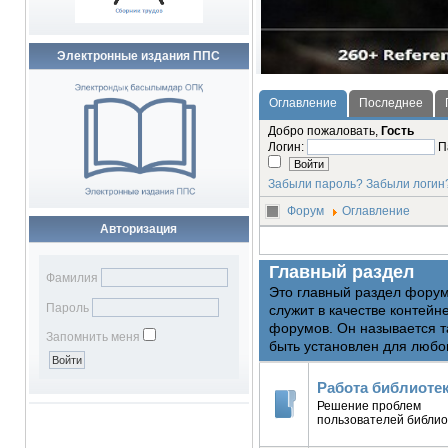
Электронные издания ППС
Оглавление
Последнее
Добро пожаловать,
Гость
Логин:
П
Забыли пароль?
Забыли логин
Форум
Оглавление
Авторизация
Главный раздел
Фамилия
Это главный раздел форум
Пароль
служит в качестве контейн
форумов. Он называется т
Запомнить меня
быть установлен для любо
Работа библиоте
Решение проблем
пользователей библио