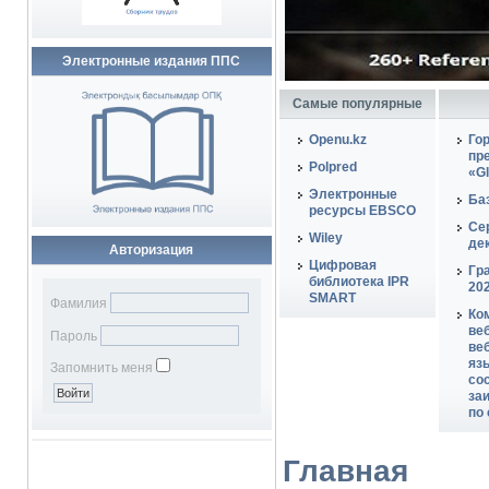
Электронные издания ППС
Самые популярные
Openu.kz
Го
пр
Polpred
«Gl
Электронные
Ба
ресурсы EBSCO
Се
Wiley
де
Авторизация
Цифровая
Гр
библиотека IPR
202
SMART
Фамилия
Ко
веб
Пароль
ве
яз
Запомнить меня
сос
за
по
Главная