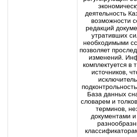
экономичес
деятельность Ка
возможности 
редакций докуме
утративших си
необходимыми сс
позволяет просле
изменений. Ин
комплектуется в 
источников, чт
исключитель
подконтрольность
База данных сн
словарем и толко
терминов, н
документами и
разнообразн
классификатора