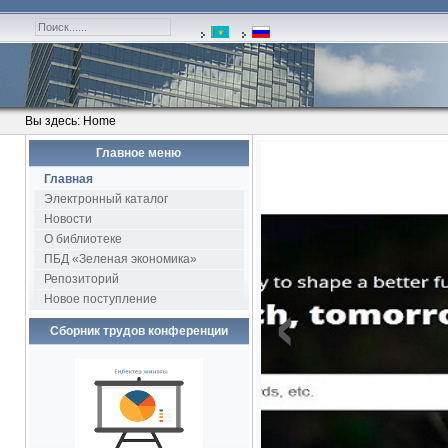
Вы здесь:
Home
Главное меню
1
Главная
1
Электронный каталог
Новости
О библиотеке
ПБД «Зеленая экономика»
Репозиторий
‹
Новое поступление
Сборник трудов конференции