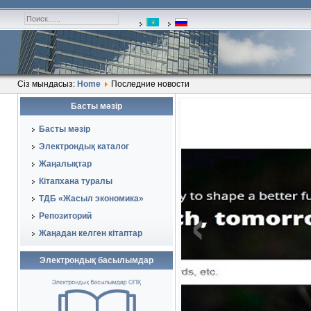
Сіз мындасыз:
Home
Последние новости
Басты мәзір
1
1
Басты мәзір
Электрондық каталог
Жаңалықтар
Кітапхана туралы
‹
ТДБ «Жасыл экономика»
Репозиторий
Жаңадан келген кітаптар
Электрондық басылымдар