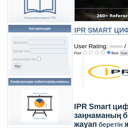
IPR SMART ЦИ
Авторизация
Surname
User Rating:
/
Құпия сөз
Poor
Best
Remember Me
Конференция еңбектерінің жинағы
IPR
Smart
ци
заңнаманың
б
жауап
беретін