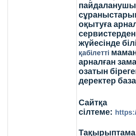
пайдалануш
сұраныстары
оқытуға
арна
сервистерден
жүйесінде
біл
мама
қабілетті
арналған
зам
озатын
біреге
деректер
баз
Сайтқа
сілтеме:
https:
Тақырыптама