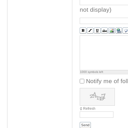
not display)
1000
symbols left
Notify me of f
Refresh
Send